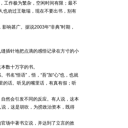
，工作极为繁杂，空闲时间有限；最不
人也劝过王敬瑞，现在不要出书，别有
响甚广。据说2003年“非典”时期，
缝插针地把点滴的感悟记录在方寸的小
本数十万字的书。
“悟语”，悟，“吾”加“心”也，也就
里的话。听见的嘴里话，有真有假；听
自然会引发不同的反应。有人说，这本
人说，这是胡吹，为捞政治资本，既得
官场中著书立说，并达到了立言的效