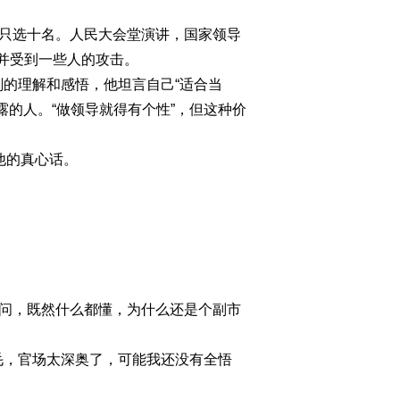
只选十名。人民大会堂演讲，国家领导
并受到一些人的攻击。
的理解和感悟，他坦言自己“适合当
露的人。“做领导就得有个性”，但这种价
他的真心话。
问，既然什么都懂，为什么还是个副市
，官场太深奥了，可能我还没有全悟