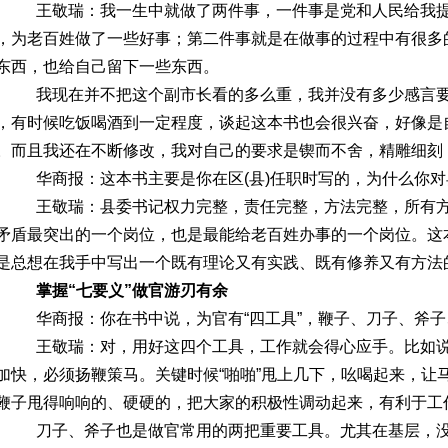
王敬瑞：我一生中就做了两件事，一件事是党和人民给我提
，为老百姓做了一些好事；第二件事就是在做事的过程中有很多
东西，也给自己留下一些东西。
我现在并不把这个副市长看的多么重，我并没有多少感言要
，有时候吃饭喝酒到一定程度，谈起这本书也会很兴奋，好像是
。而且我还在不断修改，我对自己的要求是锲而不舍，精雕细刻
华商报：这本书主要是你在区(县)任职时写的，为什么你对
王敬瑞：县委书记权力完整，责任完整，方法完整，所有方
矛盾最突出的一个岗位，也是最能给老百姓办事的一个岗位。这
是总想在我手中写出一个既有理论又有实践、既有修养又有方法
掌握“七要义”做官游刃有余
华商报：你在书中说，为官有“四工具”，鞭子、刀子、斧子
王敬瑞：对，用好这四个工具，工作就会得心应手。比如说
加快，必须扬鞭策马。关键时候“啪啪”甩上几下，吆喝起来，让马
鞭子甩得响响的、硬硬的，把大家的积极性调动起来，有利于工
刀子、斧子也是做官常用的两把重要工具。尤其在基层，没