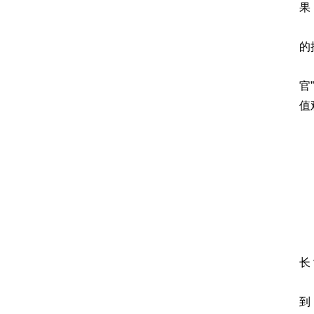
果
的
官
值
长
到