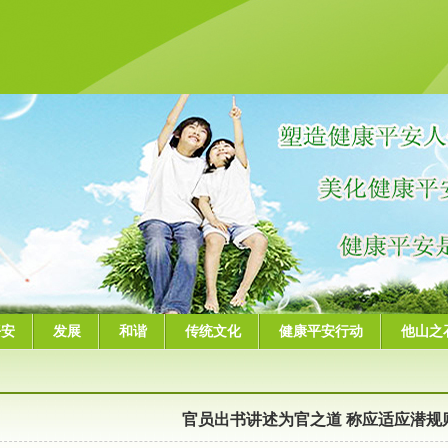
平安
发展
和谐
传统文化
健康平安行动
他山之
官员出书讲述为官之道 称应适应潜规