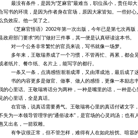
最没有条件，是因为“芝麻官”最难当，职位虽小，责任却大
合写书的环境，是因为作者身在官场，原因大家皆知。一些好心
么负效应。他一笑了之。
《芝麻官悟语》2002年第一次出版，今年已是第七次再版，影
县政府部门要求“闭门”做好三件事，其一便是认真研读这本书。
对一个公务非常繁忙的官员来说，写书就像一场梦。
多年来，王敬瑞养成了一个习惯，不管再忙、再累，都会见
或者纸片、餐巾纸、名片上，能写字的都行。
一条又一条，点滴感悟渐渐成潭，又由潭成池，最后成了这
书的内容更多是做官、做事、做人的感悟，更像一本励志书。书名
我的心里话。王敬瑞将话分为两种，一种是嘴里的话，一种是心
见的心里话，全是真话。
在官场，说真话需要勇气。王敬瑞将心里的真话付诸文字，
不失为一本领导管理学的“通俗读本”，是官场的心灵鸡汤；也有
惠又出名，一箭双雕。
有争议很正常，但不管怎样，难得有人在如此纷扰、喧嚣的