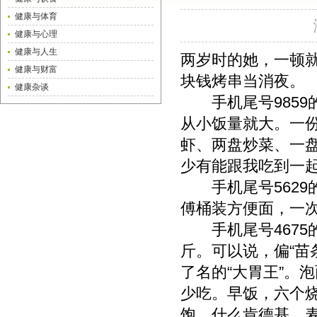
健康与体育
健康与心理
健康与人生
两岁时的她，一顿就
健康与财富
块钱烤串当消夜。
健康杂谈
手机尾号9859
从小饭量就大。一份
虾、两盘炒菜、一
少有能跟我吃到一
手机尾号5629
傅桶装方便面，一次
手机尾号4675的
斤。可以说，偏“苗
了名的“大胃王”。
少吃。早饭，六个
饱。什么肯德基、