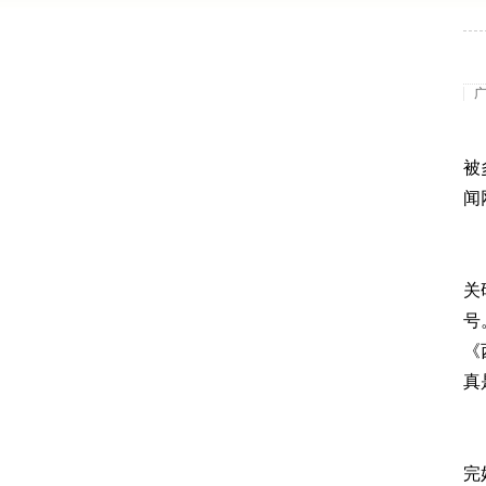
被
闻
关
号
《
真
完