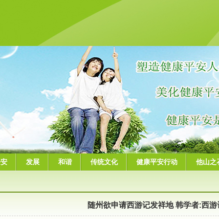
平安
发展
和谐
传统文化
健康平安行动
他山之
随州欲申请西游记发祥地 韩学者:西