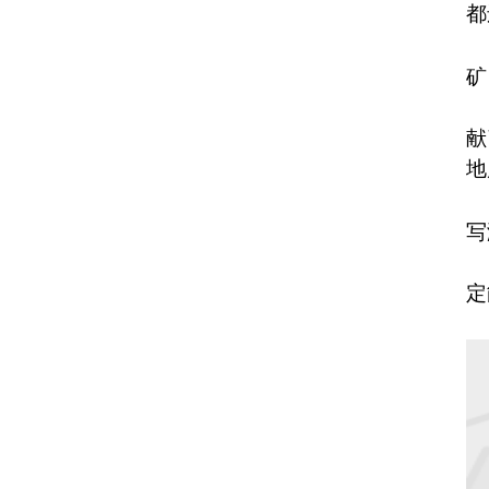
都
矿
献
地
写
定