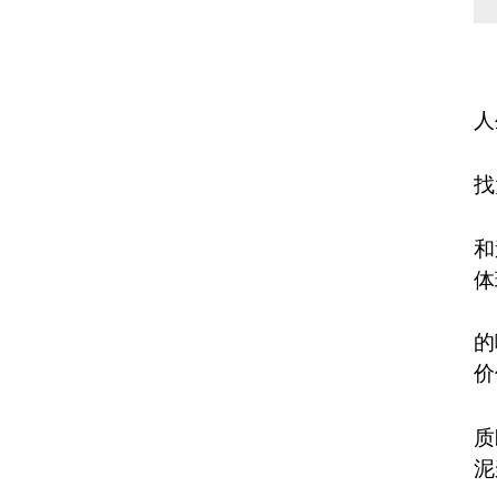
人
找
和
体
的
价
质
泥