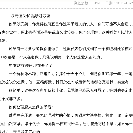
浏览次数：1844 日期：2013-10-2
吵完懂反省 越吵越亲密
如果吵完架，你觉得他简直是你这辈子最大的仇人，你们可能不太合适，
方也会觉得，原来有些话还是要说出来比较好，你才会理解，这种吵架可以让人
对象。
如果有一方要求道歉你也做了，这就代表你们找到了一个和睦相处的模式
100次都是一个人在道歉，只能说明另一个人缺乏爱人的能力。
男友以前很好 现在变了？
一个桥桥墩不稳，它也许可以撑个十天十个月，但是你叫它撑十年，一定
他怎么说怎么做，他一直很疼我，我再怎么作或发脾气他都会宠着我，突然有一
很简单，过去这么多年我都让你，我觉得已经忍无可忍了，等到他决定走
的个案非常多。
如何处理恋人之间的矛盾？
处理冲突矛盾，要先处理对方的心情，再跟对方谈事情。首先，你一定要
的理由跟立场。举个例子，你觉得一杯茶很难喝，他可能觉得还不错，如果你一
样对方一定是很不开心的。