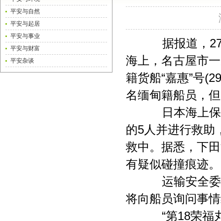
平安与自然
平安与起居
平安与事业
据报道，27日
平安与财富
海上，名古屋市一家
平安杂谈
籍货船“嘉惠”号(
名缅甸籍船员，但
日本海上保安厅
的5人并进行救助
救中。据悉，下田
有疑似碰撞痕迹。
运输安全委员
将向船员询问事情
“第18荣福丸