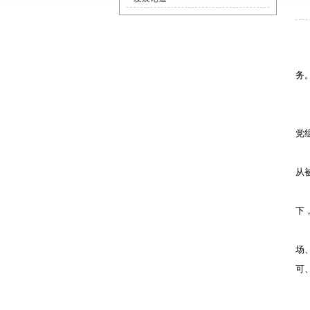
务
党
从
下
场
可