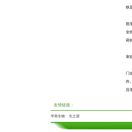
铁
批
全
府
审
门
作
压
友情链接：
华美生物
生之源