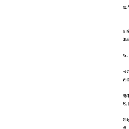
位
们
混
标
长
内
选
说
和
督。