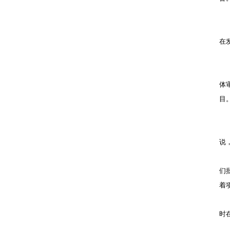
在
体
目。
说
们
着
时