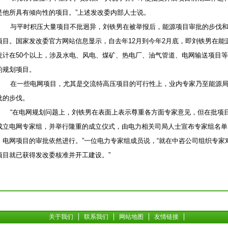
是他所具有倾向性的项目。”上述发改委内部人士说。
与平时积压大量项目不批迥异，刘铁男在被举报后，能源项目审批的步伐和
项目。国家发改委官方网站信息显示，自去年12月到今年2月底，即刘铁男在能
统计在50个以上，涉及水电、风电、煤矿、热电厂、油气管道、电网输送项目
的规划项目。
在一些电网项目，尤其是交流特高压项目的可行性上，业内专家乃至能源局
批的步伐。
“在电网规划问题上，刘铁男在表面上表示尊重各方面专家意见，但在批项
成立电网专家组，并举行隆重的成立仪式，由电力相关司局人士宣布专家组名单
。电网项目的审批依然进行。”一位电力专家组成员说，“就在中咨公司组织专
项目就已获得发改委核准并开工建设。”
关于我们
联系我们
网站地图
友情链接