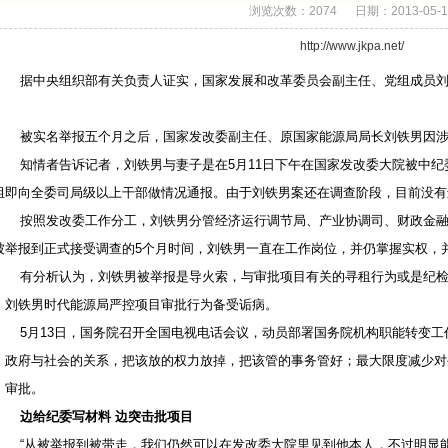
浏览次数：2074 日期：2013-05-1
http://www.jkpa.net/
据中央组织部有关负责人证实，国家发展和改革委员会副主任、党组成员刘
。
被实名举报五个月之后，国家发改委副主任、原国家能源局局长刘铁男因涉
知情者告诉记者，刘铁男与妻子是在5月11日下午在国家发改委大院被中纪
组即向全委司局级以上干部做情况通报。由于刘铁男案还在调查阶段，目前没有
按照发改委工作分工，刘铁男分管经济运行调节局、产业协调司、财政金融
被举报到正式接受调查的5个月时间，刘铁男一直在工作岗位，并仍掌握实权，
有分析认为，刘铁男被举报是导火索，与审批项目有关的寻租行为或是纪检
，刘铁男时代能源局严控项目审批行为备受诟病。
5月13日，国务院召开全国电视电话会议，动员部署国务院机构职能转变工
、政府与社会的关系，把该放的权力放掉，把该管的事务管好；最大限度减少对
、审批。
边给纪委写材料 边突击批项目
“从被举报到被带走，我们仍然可以在发改委大院里见到他本人，不过明显能