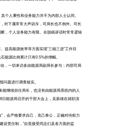
，其个人秉性和业务能力并不为内部人士认同。
，对下属常常大声训斥，司局长也不例外。司长
判断，个人业务能力有限。在脱稿讲话时常常逻辑
、提高能源效率等方面实现“三稳三进”工作目
化石能源比例累计只有0.5%的增幅。
动，一切来访多由能源局副局长参与；内部司局
报问题进行调查核实。
未能继续担任局长，也没有由能源局系统内的人
18日能源局召开的干部大会上，吴新雄在就职演
”，会严格要求自己，克己奉公，正确对待权力
建设责任制，“自觉接受同志们及各方面的监