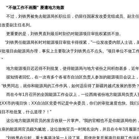
“不做工作不画圈” 屡遭地方炮轰
不过，刘铁男被免去能源局长职位后，仍留任国家发改委党组成员、副主任
发改委副主任名列。
更重要的是，刘铁男直到最后时刻仍对能源项目审批权紧抓不放。
“刘铁男任能源局长时对能源项目审批卡得很紧，”一位发改委内部人士说，
审批项目由能源局办理，事实上主要取决于刘铁男点不点头。“项目单位不做工
”
地方能源项目迟迟得不到批复，使得能源局与地方省份之间积怨甚多，近年
据知情者回忆，在一次有多个各省市自治区负责人参加的能源项目会议上，
，“铁男同志，就你和能源局的工作作风，如何适应得了新疆跨越式发展的形势？
而在今年1月召开的全国能源工作会议上，一位西南省份地方能源局负责人更
批XX市的项目快；XX自治区党委书记是中央委员，你们的审批速度也快。我
项目不给批复，什么道理？！”
这位地方能源局官员的发言收获一片掌声。“我的官帽也不是你能源局给的，
在座的能源局官员颇为尴尬，这位放炮官员一时闻名业内，并且在今年3月履新
“刘铁男在位时，重大事项决策一人说了算。即使批复开展项目前期工作这