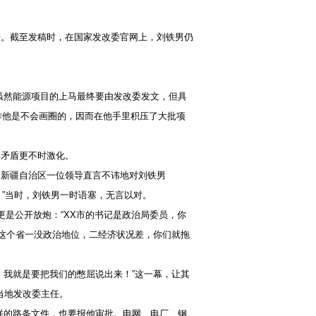
。截至发稿时，在国家发改委官网上，刘铁男仍
虽然能源项目的上马最终要由发改委发文，但具
作他是不会画圈的，因而在他手里积压了大批项
矛盾更不时激化。
新疆自治区一位领导直言不讳地对刘铁男
”当时，刘铁男一时语塞，无言以对。
是公开放炮：“XX市的书记是政治局委员，你
们这个省一没政治地位，二经济状况差，你们就拖
我就是要把我们的憋屈说出来！”这一幕，让其
当地发改委主任。
样的路条文件，也要报他审批。电网、电厂、钢