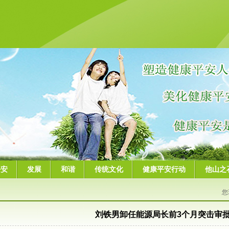
平安
发展
和谐
传统文化
健康平安行动
他山之
您
刘铁男卸任能源局长前3个月突击审批