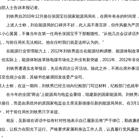
内部人士告诉本报记者。
刘铁男自2010年12月接任张国宝任国家能源局局长，在两年有余的时间里
上述人士称，刘在能源局的口碑并不好，此人虽不善言辞，但作风极为严厉
多小心翼翼，不像当年在第一任局长张国宝手下那般随性。“从他几次会议讲话
乱，与前任局长无法相比。他在任时我们就是这样认为的。”
在能源行业管理能力上，2012年刘铁男提出在能源结构调整、能源体制改革
。但实际上，能源体制改革除电煤市场化之外没有新突破，2011年、2012年非
刘铁男遭遇实名举报后，先后有四次公开活动。除此之外，不再出席外事活
甚至也很少会面，其秘书也被调回发改委产业司。
部人士称，在这一期间，刘铁男已经主动向纪检部门写过材料，纪检部门也就举
在今年的全国“两会”上能源局与电监会重组，组建新的国家能源局。刘铁男
来接任，而是由系统外的原国家电监会主席吴新雄接任新的能源局局长。在3月
中，对于前任局长刘铁男只字未提。
相反，吴新雄在讲话中似有针对性地表示自己履新后将“严于律己，勤政廉政
地位，让权力在阳光下运行。严格要求家属和身边工作人员，认真履行党风廉政
”